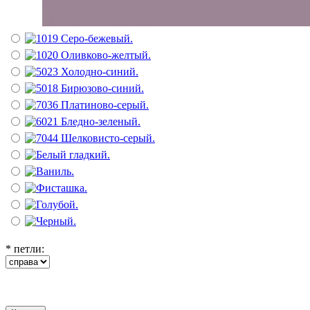
*
петли: