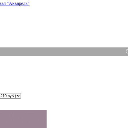
нал "Акварель"
Ответим