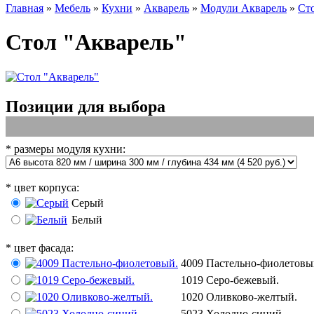
Главная
»
Мебель
»
Кухни
»
Акварель
»
Модули Акварель
»
Ст
Стол "Акварель"
Позиции для выбора
*
размеры модуля кухни:
*
цвет корпуса:
Серый
Белый
*
цвет фасада:
4009 Пастельно-фиолетовы
1019 Серо-бежевый.
1020 Оливково-желтый.
5023 Холодно-синий.