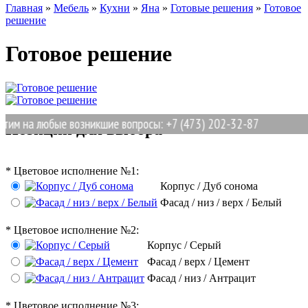
Главная
»
Мебель
»
Кухни
»
Яна
»
Готовые решения
»
Готовое
решение
Готовое решение
м на любые возникшие вопросы: +7 (473) 202-32-87
Позиции для выбора
*
Цветовое исполнение №1:
Корпус / Дуб сонома
Фасад / низ / верх / Белый
*
Цветовое исполнение №2:
Корпус / Серый
Фасад / верх / Цемент
Фасад / низ / Антрацит
*
Цветовое исполнение №3: