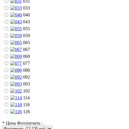
031
033
040
043
055
059
065
067
069
077
086
092
093
102
114
118
126
*
Цена Фотопечать :