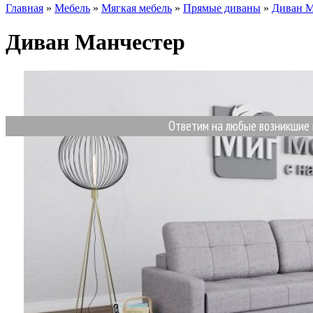
Главная
»
Мебель
»
Мягкая мебель
»
Прямые диваны
»
Диван М
Диван Манчестер
Ответим на любые возникшие вопрос