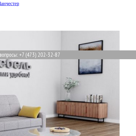
анчестер
ы: +7 (473) 202-32-87