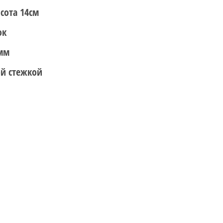
ысота 14см
ок
0мм
ой стежкой