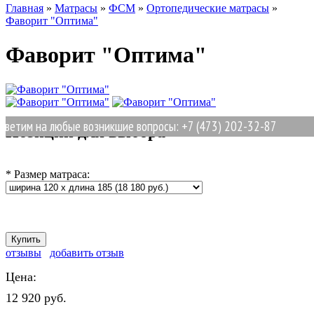
Главная
»
Матрасы
»
ФСМ
»
Ортопедические матрасы
»
Фаворит "Оптима"
Фаворит "Оптима"
етим на любые возникшие вопросы: +7 (473) 202-32-87
Позиции для выбора
*
Размер матраса:
отзывы
добавить отзыв
Цена:
12 920 руб.